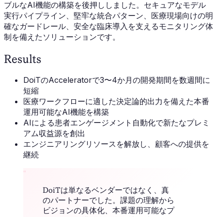
ブルなAI機能の構築を後押ししました。セキュアなモデル
実行パイプライン、堅牢な統合パターン、医療現場向けの明
確なガードレール、安全な臨床導入を支えるモニタリング体
制を備えたソリューションです。
Results
DoiTのAcceleratorで3〜4か月の開発期間を数週間に
短縮
医療ワークフローに適した決定論的出力を備えた本番
運用可能なAI機能を構築
AIによる患者エンゲージメント自動化で新たなプレミ
アム収益源を創出
エンジニアリングリソースを解放し、顧客への提供を
継続
“
DoiTは単なるベンダーではなく、真
のパートナーでした。課題の理解から
ビジョンの具体化、本番運用可能なプ