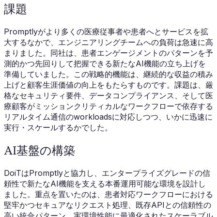
課題
Promptlyがより多くの医療従事者や患者へとサービスを拡
大するなかで、エンジニアリングチームへの負荷は急速に高
まりました。同社は、患者エンゲージメントのパターンを予
測的かつ先回りして把握できる新たなAI機能の立ち上げを
準備していました。この戦略的機能は、継続的な収益の積み
上げと顧客生涯価値の向上をもたらすものです。課題は、厳
格なセキュリティ要件、データコンプライアンス、そして医
療顧客がミッションクリティカルなワークフローで依存する
リアルタイム通信のworkloadsに対応しつつ、いかに迅速に
実行・スケールするかでした。
AI基盤の構築
DoiTはPromptlyと協力し、エンタープライズグレードの信
頼性で新たなAI機能を支える本番運用可能な環境を設計し
ました。重点を置いたのは、患者対応ワークフローにおける
堅牢かつセキュアなリクエスト処理、既存APIとの信頼性の
高い統合パターン、実環境性能に最適化されたスケーラブル