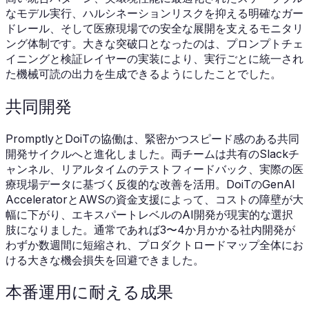
なモデル実行、ハルシネーションリスクを抑える明確なガー
ドレール、そして医療現場での安全な展開を支えるモニタリ
ング体制です。大きな突破口となったのは、プロンプトチェ
イニングと検証レイヤーの実装により、実行ごとに統一され
た機械可読の出力を生成できるようにしたことでした。
共同開発
PromptlyとDoiTの協働は、緊密かつスピード感のある共同
開発サイクルへと進化しました。両チームは共有のSlackチ
ャンネル、リアルタイムのテストフィードバック、実際の医
療現場データに基づく反復的な改善を活用。DoiTのGenAI
AcceleratorとAWSの資金支援によって、コストの障壁が大
幅に下がり、エキスパートレベルのAI開発が現実的な選択
肢になりました。通常であれば3〜4か月かかる社内開発が
わずか数週間に短縮され、プロダクトロードマップ全体にお
ける大きな機会損失を回避できました。
本番運用に耐える成果