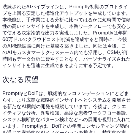
洗練されたAIパイプラインは、Promptly初期のプロトタイ
プを上回る安定した構造化アウトプットを生成しています。
本機能は、手作業による分析に比べてはるかに短時間で信頼
性の高いインサイトを生成し、本番ワークフローでも安心し
て使える決定論的な出力を実現しました。Promptlyは年間
60万ドルのクラウドコスト削減を達成すると同時に、今後
のAI機能拡張に向けた基盤を築きました。同社は今後、こ
のAIをカスタマーサクセスチーム内でも活用し、CSMが何
時間もデータ分析に費やすことなく、パーソナライズされた
インサイトを迅速に生成できるようにする予定です。
次なる展望
PromptlyとDoiTは、戦術的なレコメンデーションにとどま
らず、より広範な戦略的インサイトへとシステムを発展させ
る新たなAI機能の開発を継続しています。今後は、クリエ
イティブな分析、異常検知、高度な患者ワークフロー推論、
システム横断的なパターン検出などへの展開を視野に入れて
います。Promptlyは、DoiTとの年間コンサルティング契約
を通じて継続的なAIイノベーションを推進し、技術的な実