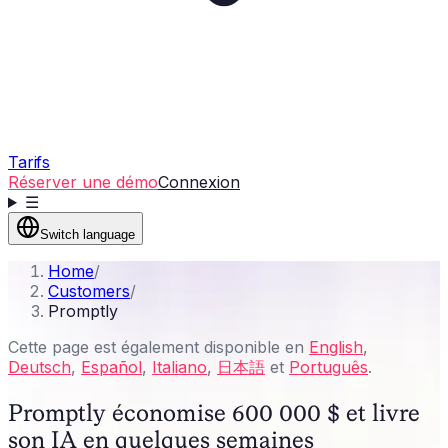
Tarifs
Réserver une démo
Connexion
☰
Switch language
Home
/
Customers
/
Promptly
Cette page est également disponible en
English
,
Deutsch
,
Español
,
Italiano
,
日本語
et
Português
.
Promptly économise 600 000 $ et livre
son IA en quelques semaines