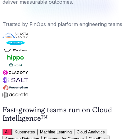
deliver measurable outcomes.
Trusted by FinOps and platform engineering teams
Fast-growing teams run on
Cloud
Intelligence™
All
Kubernetes
Machine Learning
Cloud Analytics
Anomaly Detection
Flexsave for Compute
CloudFlow