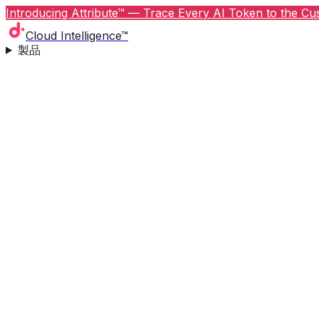
Introducing Attribute™ — Trace Every AI Token to the Cus
Cloud Intelligence™
製品