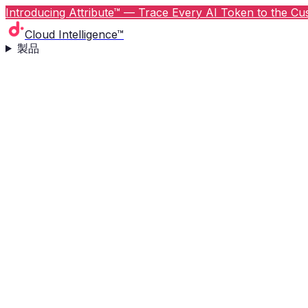
Introducing Attribute™ — Trace Every AI Token to the Cus
Cloud Intelligence™
製品