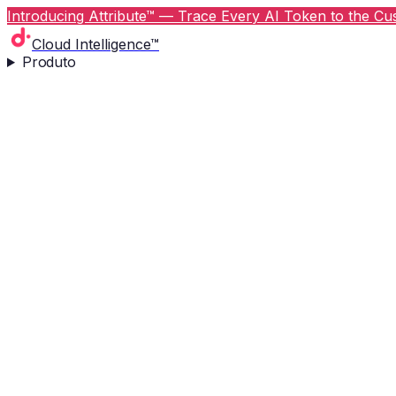
Introducing Attribute™ — Trace Every AI Token to the Cus
Cloud Intelligence™
Produto