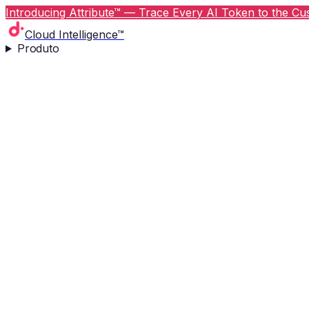
Introducing Attribute™ — Trace Every AI Token to the Cus
Cloud Intelligence™
Produto