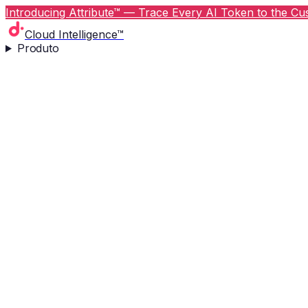
Introducing Attribute™ — Trace Every AI Token to the Cus
Cloud Intelligence™
Produto