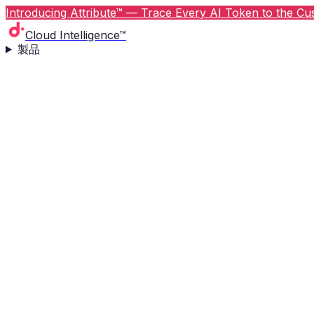
Introducing Attribute™ — Trace Every AI Token to the Cus
Cloud Intelligence™
製品