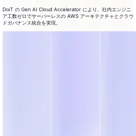
DoiT の Gen AI Cloud Accelerator により、社内エンジニ
ア工数ゼロでサーバーレスの AWS アーキテクチャとクラウ
ドガバナンス統合を実現。