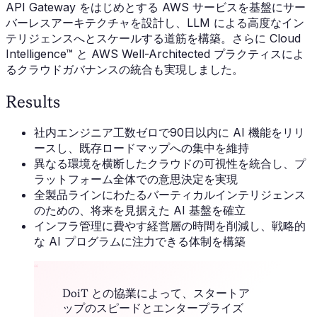
API Gateway をはじめとする AWS サービスを基盤にサー
バーレスアーキテクチャを設計し、LLM による高度なイン
テリジェンスへとスケールする道筋を構築。さらに Cloud
Intelligence™ と AWS Well-Architected プラクティスによ
るクラウドガバナンスの統合も実現しました。
Results
社内エンジニア工数ゼロで90日以内に AI 機能をリリ
ースし、既存ロードマップへの集中を維持
異なる環境を横断したクラウドの可視性を統合し、プ
ラットフォーム全体での意思決定を実現
全製品ラインにわたるバーティカルインテリジェンス
のための、将来を見据えた AI 基盤を確立
インフラ管理に費やす経営層の時間を削減し、戦略的
な AI プログラムに注力できる体制を構築
“
DoiT との協業によって、スタートア
ップのスピードとエンタープライズ