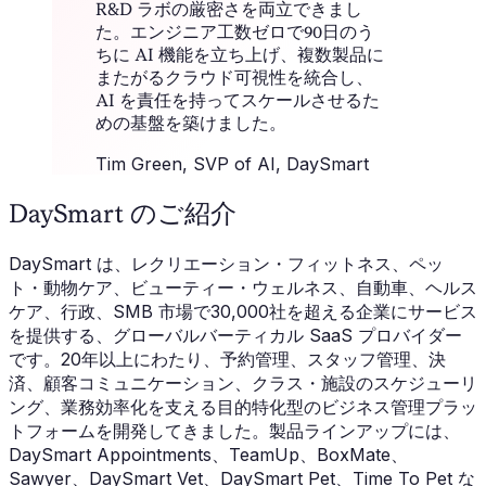
R&D ラボの厳密さを両立できまし
た。エンジニア工数ゼロで90日のう
ちに AI 機能を立ち上げ、複数製品に
またがるクラウド可視性を統合し、
AI を責任を持ってスケールさせるた
めの基盤を築けました。
Tim Green
, SVP of AI, DaySmart
DaySmart のご紹介
DaySmart は、レクリエーション・フィットネス、ペッ
ト・動物ケア、ビューティー・ウェルネス、自動車、ヘルス
ケア、行政、SMB 市場で30,000社を超える企業にサービス
を提供する、グローバルバーティカル SaaS プロバイダー
です。20年以上にわたり、予約管理、スタッフ管理、決
済、顧客コミュニケーション、クラス・施設のスケジューリ
ング、業務効率化を支える目的特化型のビジネス管理プラッ
トフォームを開発してきました。製品ラインアップには、
DaySmart Appointments、TeamUp、BoxMate、
Sawyer、DaySmart Vet、DaySmart Pet、Time To Pet な