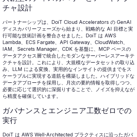
チャ設計
パートナーシップは、DoiT Cloud Accelerators の GenAI
ディスカバリーフェーズから始まり、戦略的な AI 目標と実
行可能な技術計画を整合させました。DoiT は AWS
Lambda、ECS Fargate、API Gateway、CloudWatch、
IAM、Secrets Manager、CDK を基盤に、MCP ベースの
データアクセス層で統合したモダンなサーバーレスアーキテ
クチャを設計。これにより、大規模なデータセットの取り込
み、LLM による変換、実用的なインサイトの提供までをス
ケーラブルに実現する道筋を構築しました。ハイブリッドな
データアプローチを採用し、月次の要約情報を取得しつつ、
必要に応じて選択的に深掘りすることで、ノイズを抑えなが
ら精度を確保しています。
ガバナンスとエンジニア工数ゼロでの
実行
DoiT は AWS Well-Architected プラクティスに沿ったガバ