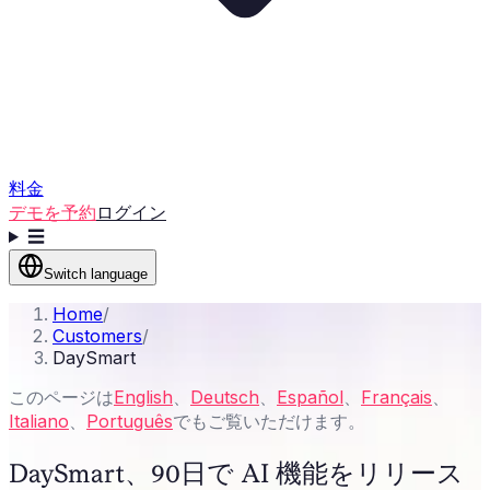
料金
デモを予約
ログイン
☰
Switch language
Home
/
Customers
/
DaySmart
このページは
English
、
Deutsch
、
Español
、
Français
、
Italiano
、
Português
でもご覧いただけます。
DaySmart、90日で AI 機能をリリース