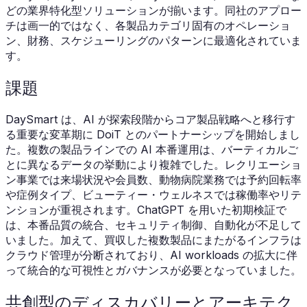
どの業界特化型ソリューションが揃います。同社のアプロー
チは画一的ではなく、各製品カテゴリ固有のオペレーショ
ン、財務、スケジューリングのパターンに最適化されていま
す。
課題
DaySmart は、AI が探索段階からコア製品戦略へと移行す
る重要な変革期に DoiT とのパートナーシップを開始しまし
た。複数の製品ラインでの AI 本番運用は、バーティカルご
とに異なるデータの挙動により複雑でした。レクリエーショ
ン事業では来場状況や会員数、動物病院業務では予約回転率
や症例タイプ、ビューティー・ウェルネスでは稼働率やリテ
ンションが重視されます。ChatGPT を用いた初期検証で
は、本番品質の統合、セキュリティ制御、自動化が不足して
いました。加えて、買収した複数製品にまたがるインフラは
クラウド管理が分断されており、AI workloads の拡大に伴
って統合的な可視性とガバナンスが必要となっていました。
共創型のディスカバリーとアーキテク