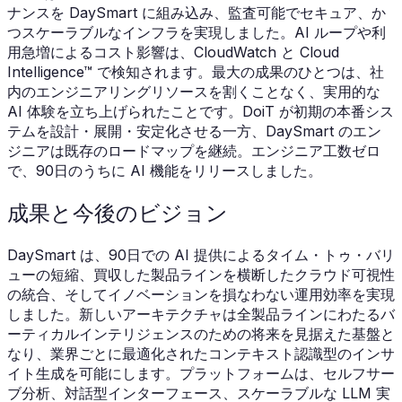
ナンスを DaySmart に組み込み、監査可能でセキュア、か
つスケーラブルなインフラを実現しました。AI ループや利
用急増によるコスト影響は、CloudWatch と Cloud
Intelligence™ で検知されます。最大の成果のひとつは、社
内のエンジニアリングリソースを割くことなく、実用的な
AI 体験を立ち上げられたことです。DoiT が初期の本番シス
テムを設計・展開・安定化させる一方、DaySmart のエン
ジニアは既存のロードマップを継続。エンジニア工数ゼロ
で、90日のうちに AI 機能をリリースしました。
成果と今後のビジョン
DaySmart は、90日での AI 提供によるタイム・トゥ・バリ
ューの短縮、買収した製品ラインを横断したクラウド可視性
の統合、そしてイノベーションを損なわない運用効率を実現
しました。新しいアーキテクチャは全製品ラインにわたるバ
ーティカルインテリジェンスのための将来を見据えた基盤と
なり、業界ごとに最適化されたコンテキスト認識型のインサ
イト生成を可能にします。プラットフォームは、セルフサー
ブ分析、対話型インターフェース、スケーラブルな LLM 実