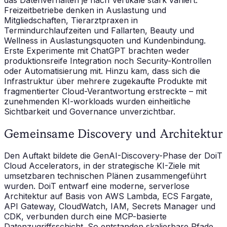
das Datenverhalten je nach Vertikale stark variiert.
Freizeitbetriebe denken in Auslastung und
Mitgliedschaften, Tierarztpraxen in
Termindurchlaufzeiten und Fallarten, Beauty und
Wellness in Auslastungsquoten und Kundenbindung.
Erste Experimente mit ChatGPT brachten weder
produktionsreife Integration noch Security-Kontrollen
oder Automatisierung mit. Hinzu kam, dass sich die
Infrastruktur über mehrere zugekaufte Produkte mit
fragmentierter Cloud-Verantwortung erstreckte – mit
zunehmenden KI-workloads wurden einheitliche
Sichtbarkeit und Governance unverzichtbar.
Gemeinsame Discovery und Architektur
Den Auftakt bildete die GenAI-Discovery-Phase der DoiT
Cloud Accelerators, in der strategische KI-Ziele mit
umsetzbaren technischen Plänen zusammengeführt
wurden. DoiT entwarf eine moderne, serverlose
Architektur auf Basis von AWS Lambda, ECS Fargate,
API Gateway, CloudWatch, IAM, Secrets Manager und
CDK, verbunden durch eine MCP-basierte
Datenzugriffsschicht. So entstanden skalierbare Pfade,