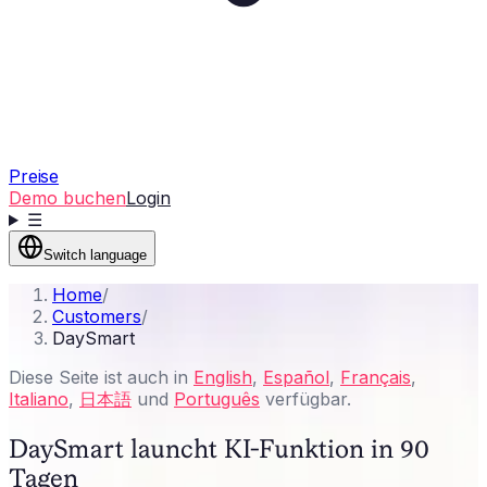
Preise
Demo buchen
Login
☰
Switch language
Home
/
Customers
/
DaySmart
Diese Seite ist auch in
English
,
Español
,
Français
,
Italiano
,
日本語
und
Português
verfügbar.
DaySmart launcht KI-Funktion in 90
Tagen