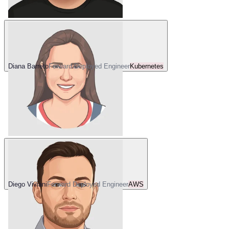
Diana Barreto
Forward Deployed Engineer
Kubernetes
Diego Viviani
Forward Deployed Engineer
AWS