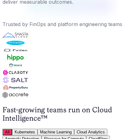
deliver measurable outcomes.
Trusted by FinOps and platform engineering teams
Fast-growing teams run on
Cloud
Intelligence™
All
Kubernetes
Machine Learning
Cloud Analytics
Anomaly Detection
Flexsave for Compute
CloudFlow