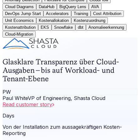
Cloud Diagrams
DataHub
BigQuery Lens
AVA
DevOps Jump Start
Accelerators
Training
Cost Attribution
Unit Economics
Kostenallokation
Kostenzuordnung
Kostenattribution
EKS
Snowflake
dbt
Anomalieerkennung
Cloud-Migration
Glasklare Transparenz über Cloud-
Ausgaben – bis auf Workload- und
Tenant-Ebene
PW
Paul White
VP of Engineering, Shasta Cloud
Read customer story
Days
Von der Installation zum aussagekräftigen Kosten-
Reporting