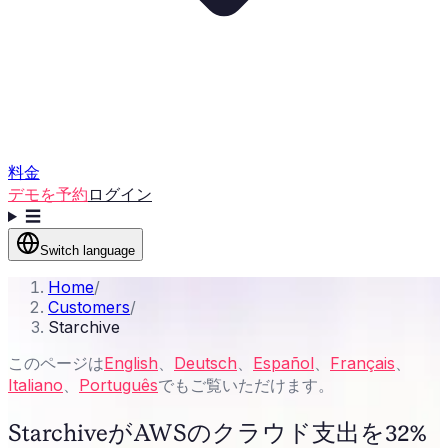
料金
デモを予約
ログイン
☰
Switch language
Home
/
Customers
/
Starchive
このページは
English
、
Deutsch
、
Español
、
Français
、
Italiano
、
Português
でもご覧いただけます。
StarchiveがAWSのクラウド支出を32%