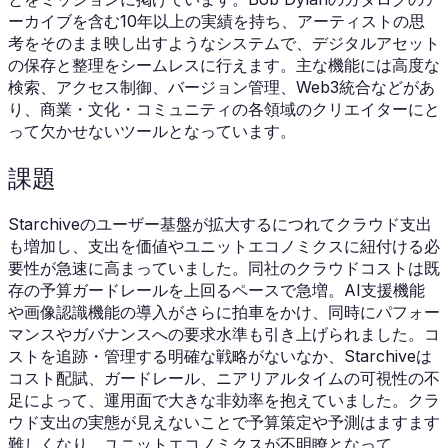
ーカイブを含む10年以上の実績を持ち、アーティストの思
考をそのまま映し出すようなシステムで、デジタルアセット
の保存と整理をシームレスに行えます。主な機能には高度な
検索、アクセス制御、バージョン管理、Web3統合などがあ
り、商業・文化・コミュニティの各領域のクリエイターにと
って欠かせないツールとなっています。
課題
Starchiveのユーザー基盤が拡大するにつれてクラウド支出
も増加し、支出を価値やユニットエコノミクスに紐付ける必
要性が急速に高まっていました。同社のクラウドコストは既
存の予算ガードレールを上回るペースで急増。AI支援機能
や画像認識機能の導入がさらに拍車をかけ、同時にパフォー
マンスやガバナンスへの要求水準も引き上げられました。コ
ストを追跡・管理する明確な戦略がないなか、Starchiveは
コスト配賦、ガードレール、ニアリアルタイムの可視性の不
足によって、運用面で大きな非効率を抱えていました。クラ
ウド支出の実態が見えないことで予算策定や予測はますます
難しくなり、ユニットエコノミクスが不明瞭となって、