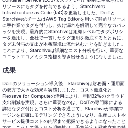
Container Service (ECS)タスクといった動的に生成される
リソースにもタグを付与できるよう、Starchiveの
Infrastructure as Code (IaC)を更新しました。DoiTと
StarchiveのチームはAWS Tag Editorを用いて静的リソース
に手作業でタグを付与し、抜け漏れを解消して完全なカバレ
ッジを実現。最終的にStarchiveは組織レベルでタグポリシ
ーを適用し、全社で一貫したタグ運用を徹底するとともに、
タグ未付与の支出が本番環境に流れ込むことを防ぎました。
これにより、Starchiveは詳細なコスト分析を行い、重要な
ユニットエコノミクス指標を導き出せるようになりました。
成果
DoiTのソリューション導入後、Starchiveは財務面・運用面
の双方で大きな効果を実感しました。コスト最適化と
Flexsave for Computeの活用により、年間32%のクラウド
支出削減を実現。さらに重要なのは、DoiTの専門家による
詳細なタグ付けとコスト分析を通じて、Starchiveが事業マ
ージンを正確にモデリングできるようになり、生産コストや
サービス提供コストの内訳まで把握できるようになったこと
です。こうして得られた明瞭性は、予算策定と戦略立案の精