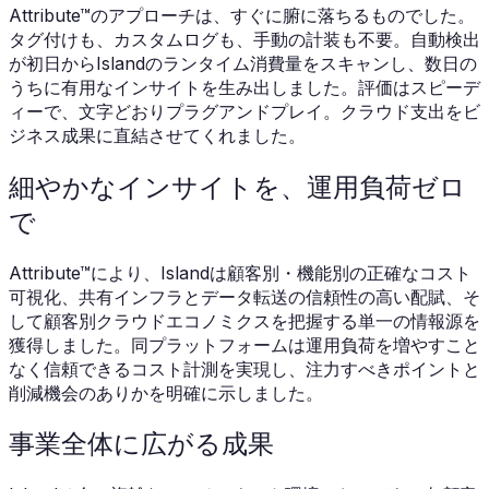
Attribute™のアプローチは、すぐに腑に落ちるものでした。
タグ付けも、カスタムログも、手動の計装も不要。自動検出
が初日からIslandのランタイム消費量をスキャンし、数日の
うちに有用なインサイトを生み出しました。評価はスピーデ
ィーで、文字どおりプラグアンドプレイ。クラウド支出をビ
ジネス成果に直結させてくれました。
細やかなインサイトを、運用負荷ゼロ
で
Attribute™により、Islandは顧客別・機能別の正確なコスト
可視化、共有インフラとデータ転送の信頼性の高い配賦、そ
して顧客別クラウドエコノミクスを把握する単一の情報源を
獲得しました。同プラットフォームは運用負荷を増やすこと
なく信頼できるコスト計測を実現し、注力すべきポイントと
削減機会のありかを明確に示しました。
事業全体に広がる成果