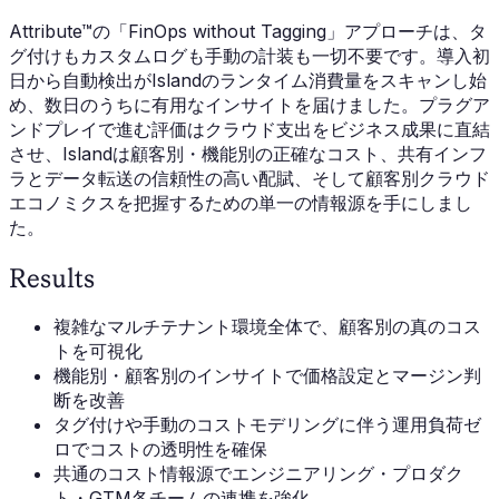
Attribute™の「FinOps without Tagging」アプローチは、タ
グ付けもカスタムログも手動の計装も一切不要です。導入初
日から自動検出がIslandのランタイム消費量をスキャンし始
め、数日のうちに有用なインサイトを届けました。プラグア
ンドプレイで進む評価はクラウド支出をビジネス成果に直結
させ、Islandは顧客別・機能別の正確なコスト、共有インフ
ラとデータ転送の信頼性の高い配賦、そして顧客別クラウド
エコノミクスを把握するための単一の情報源を手にしまし
た。
Results
複雑なマルチテナント環境全体で、顧客別の真のコス
トを可視化
機能別・顧客別のインサイトで価格設定とマージン判
断を改善
タグ付けや手動のコストモデリングに伴う運用負荷ゼ
ロでコストの透明性を確保
共通のコスト情報源でエンジニアリング・プロダク
ト・GTM各チームの連携を強化