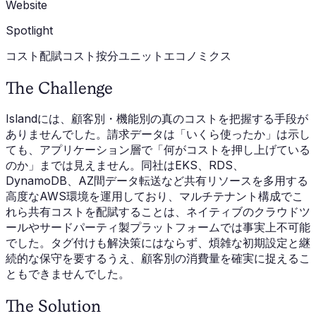
Website
Spotlight
コスト配賦
コスト按分
ユニットエコノミクス
The Challenge
Islandには、顧客別・機能別の真のコストを把握する手段が
ありませんでした。請求データは「いくら使ったか」は示し
ても、アプリケーション層で「何がコストを押し上げている
のか」までは見えません。同社はEKS、RDS、
DynamoDB、AZ間データ転送など共有リソースを多用する
高度なAWS環境を運用しており、マルチテナント構成でこ
れら共有コストを配賦することは、ネイティブのクラウドツ
ールやサードパーティ製プラットフォームでは事実上不可能
でした。タグ付けも解決策にはならず、煩雑な初期設定と継
続的な保守を要するうえ、顧客別の消費量を確実に捉えるこ
ともできませんでした。
The Solution