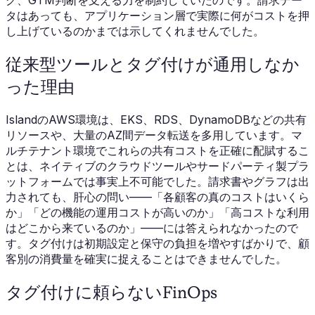
グ、GTM判断を支える力を制約していたのです。請求デー
タはあっても、アプリケーション層で実際に何がコストを押
し上げているのかまでは示してくれませんでした。
従来型ツールとタグ付けが通用しなか
った理由
IslandのAWS環境は、EKS、RDS、DynamoDBなどの共有
リソースや、大量のAZ間データ転送を多用しています。マ
ルチテナント環境でこれらの共有コストを正確に配賦するこ
とは、ネイティブのクラウドツールやサードパーティ製プラ
ットフォームでは事実上不可能でした。請求書やグラフは出
力されても、肝心の問い——「各顧客の真のコストはいくら
か」「どの機能の運用コストが高いのか」「高コストな利用
はどこから来ているのか」——には答えられなかったので
す。タグ付けは初期設定と保守の負担を増やすばかりで、顧
客別の消費量を確実に捉えることはできませんでした。
タグ付けに頼らないFinOps