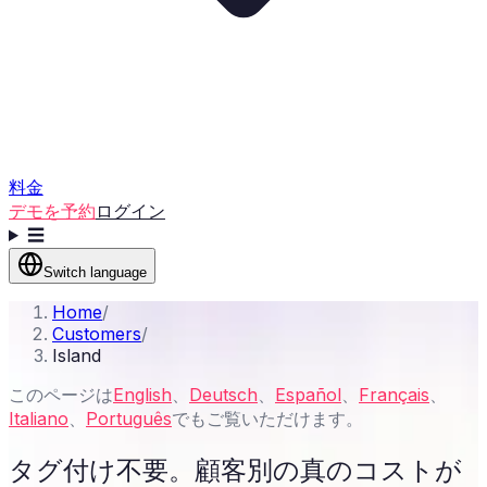
料金
デモを予約
ログイン
☰
Switch language
Home
/
Customers
/
Island
このページは
English
、
Deutsch
、
Español
、
Français
、
Italiano
、
Português
でもご覧いただけます。
タグ付け不要。顧客別の真のコストが