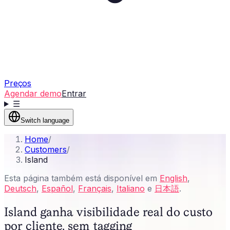
Preços
Agendar demo
Entrar
☰
Switch language
Home
/
Customers
/
Island
Esta página também está disponível em
English
,
Deutsch
,
Español
,
Français
,
Italiano
e
日本語
.
Island ganha visibilidade real do custo
por cliente, sem tagging