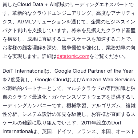
賞したCloud Data + AI領域のリーディングエキスパートで
す。革新的なクラウドエンジニアリング、高度なアナリティ
クス、AI/MLソリューションを通じて、企業のビジネスイン
パクト創出を支援しています。将来を見据えたクラウド基盤
を構築し、成果に直結するユースケースを加速することで、
お客様の顧客理解を深め、競争優位を強化し、業務効率の向
上を実現します。詳細は
datatonic.com
をご覧ください。
DoiT Internationalは、Google Cloud Partner of the Year
を7度受賞し、Google CloudおよびAmazon Web Services
の戦略的パートナーとして、マルチクラウドの専門知識と独
自のクラウド最適化・ガバナンスソフトウェアを提供するリ
ーディングカンパニーです。機械学習、アルゴリズム、複雑
性分析、システム設計の知見を駆使し、お客様が直面するス
ケールの難題に取り組んでいます。2011年設立のDoiT
Internationalは、英国、ドイツ、フランス、米国、オースト