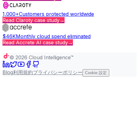
1,000+
Customers protected worldwide
Read
Claroty
case study
→
$46K
Monthly cloud spend eliminated
Read
Accrete AI
case study
→
Copy page
©
2026
Cloud Intelligence™
Blog
利用規約
プライバシーポリシー
Cookie 設定