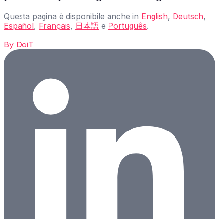
Questa pagina è disponibile anche in
English
,
Deutsch
,
Español
,
Français
,
日本語
e
Português
.
By
DoiT