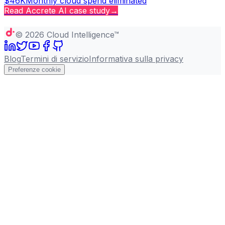
$46K
Monthly cloud spend eliminated
Read
Accrete AI
case study
→
Copy page
©
2026
Cloud Intelligence™
Blog
Termini di servizio
Informativa sulla privacy
Preferenze cookie