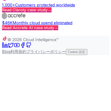
1,000+
Customers protected worldwide
Read
Claroty
case study
→
$46K
Monthly cloud spend eliminated
Read
Accrete AI
case study
→
Copy page
©
2026
Cloud Intelligence™
Blog
利用規約
プライバシーポリシー
Cookie 設定