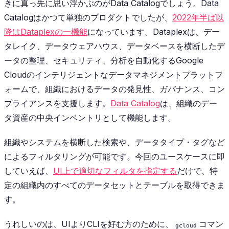
きに真っ先に思い浮かぶのがData Catalogでしょう。Data
Catalogはかつて単独のプロダクトでしたが、
2022年半ば以
降はDataplexの一機能
になっています。Dataplexは、デー
タレイク、データウェアハウス、データベースを横断したデ
ータの整理、セキュリティ、分析を自動化するGoogle
Cloudのインテリジェントなデータマネジメントプラットフ
ォームで、組織におけるデータの発見性、ガバナンス、コン
プライアンスを支援します。
Data Catalog
は、組織のデー
タ資産の中央インベントリとして機能します。
組織やシステムを横断した検索や、データタイプ・タグなど
によるフィルタリングが可能です。今回のユースケースに即
していえば、
UI上で適切なフィルタを指定する
だけで、特
定の組織内のすべてのデータセットとテーブルを取得できま
す。
うれしいのは、UIよりCLIを好む方のために、
コマン
gcloud