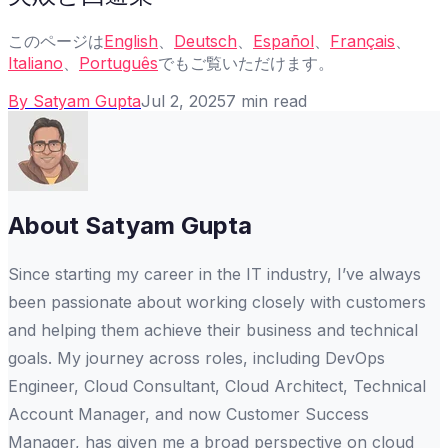
このページは
English
、
Deutsch
、
Español
、
Français
、
Italiano
、
Português
でもご覧いただけます。
By
Satyam Gupta
Jul 2, 2025
7
min read
About
Satyam Gupta
Since starting my career in the IT industry, I’ve always
been passionate about working closely with customers
and helping them achieve their business and technical
goals. My journey across roles, including DevOps
Engineer, Cloud Consultant, Cloud Architect, Technical
Account Manager, and now Customer Success
Manager, has given me a broad perspective on cloud