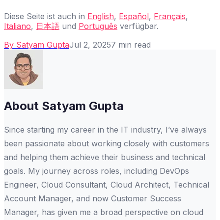
Diese Seite ist auch in
English
,
Español
,
Français
,
Italiano
,
日本語
und
Português
verfügbar.
By
Satyam Gupta
Jul 2, 2025
7
min read
About
Satyam Gupta
Since starting my career in the IT industry, I’ve always
been passionate about working closely with customers
and helping them achieve their business and technical
goals. My journey across roles, including DevOps
Engineer, Cloud Consultant, Cloud Architect, Technical
Account Manager, and now Customer Success
Manager, has given me a broad perspective on cloud