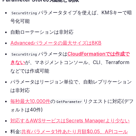
パラメータタイプを使えば、KMSキーで暗
SecureString
号化可能
自動ローテーションは非対応
Advancedパラメータの最大サイズは8KB
パラメータは
CloudFormationでは作成で
SecureString
きない
が、マネジメントコンソール、CLI、Terraform
などでは作成可能
パラメータはリージョン単位で、自動レプリケーション
は非対応
毎秒最大10,000件
の
リクエストに対応(デフ
GetParameter
ォルトは40件)
対応するAWSサービスはSecrets Managerより少ない
料金:
共有パラメータ1件あたり月額$0.05、APIコール