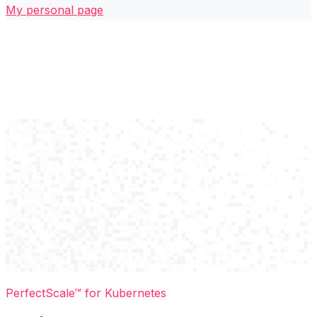
My personal page
PerfectScale™ for Kubernetes