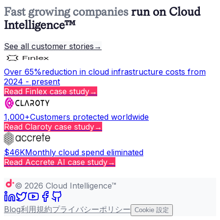
Fast growing companies
run on Cloud
Intelligence™
See all customer stories
→
Over 65%
reduction in cloud infrastructure costs from
2024 - present
Read
Finlex
case study
→
1,000+
Customers protected worldwide
Read
Claroty
case study
→
$46K
Monthly cloud spend eliminated
Read
Accrete AI
case study
→
Copy page
©
2026
Cloud Intelligence™
Blog
利用規約
プライバシーポリシー
Cookie 設定