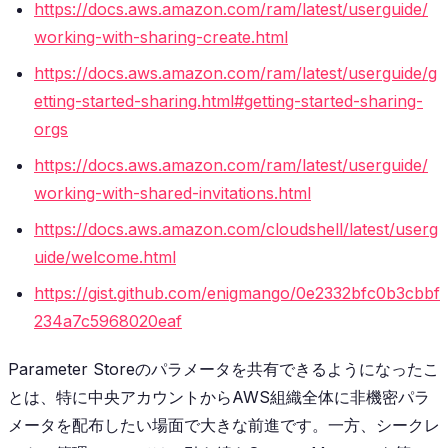
https://docs.aws.amazon.com/ram/latest/userguide/
working-with-sharing-create.html
https://docs.aws.amazon.com/ram/latest/userguide/g
etting-started-sharing.html#getting-started-sharing-
orgs
https://docs.aws.amazon.com/ram/latest/userguide/
working-with-shared-invitations.html
https://docs.aws.amazon.com/cloudshell/latest/userg
uide/welcome.html
https://gist.github.com/enigmango/0e2332bfc0b3cbbf
234a7c5968020eaf
Parameter Storeのパラメータを共有できるようになったこ
とは、特に中央アカウントからAWS組織全体に非機密パラ
メータを配布したい場面で大きな前進です。一方、シークレ