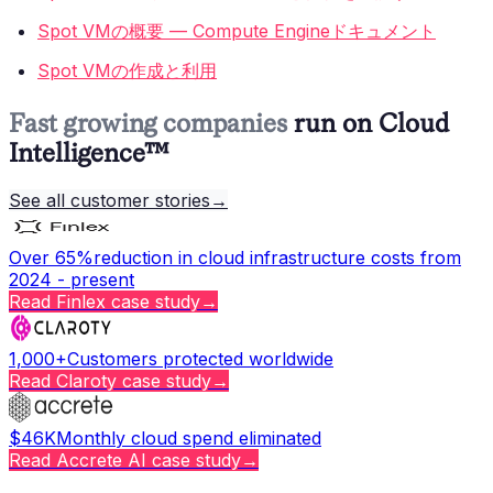
Spot VMの概要 — Compute Engineドキュメント
Spot VMの作成と利用
Fast growing companies
run on Cloud
Intelligence™
See all customer stories
→
Over 65%
reduction in cloud infrastructure costs from
2024 - present
Read
Finlex
case study
→
1,000+
Customers protected worldwide
Read
Claroty
case study
→
$46K
Monthly cloud spend eliminated
Read
Accrete AI
case study
→
Copy page