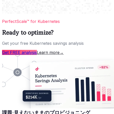
PerfectScale™ for Kubernetes
Ready to optimize?
Get your free Kubernetes savings analysis
Get FREE analysis
Learn more
→
課題:見えないままのプロビジョニング