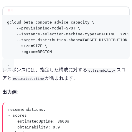
Terminal window
gcloud
beta
compute
advice
capacity
\
--provisioning-model=SPOT
\
--instance-selection-machine-types=MACHINE_TYPES
--target-distribution-shape=TARGET_DISTRIBUTION_S
--size=SIZE
\
--region=REGION
レスポンスには、指定した構成に対する
スコ
obtainability
アと
が含まれます。
estimatedUptime
出力例:
recommendations
:
- 
scores
:
estimatedUptime
: 
3600s
obtainability
: 
0.9