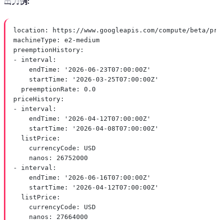
出力例:
location
: 
https://www.googleapis.com/compute/beta/pr
machineType
: 
e2-medium
preemptionHistory
:
- 
interval
:
endTime
: 
'2026-06-23T07:00:00Z'
startTime
: 
'2026-03-25T07:00:00Z'
preemptionRate
: 
0.0
priceHistory
:
- 
interval
:
endTime
: 
'2026-04-12T07:00:00Z'
startTime
: 
'2026-04-08T07:00:00Z'
listPrice
:
currencyCode
: 
USD
nanos
: 
26752000
- 
interval
:
endTime
: 
'2026-06-16T07:00:00Z'
startTime
: 
'2026-04-12T07:00:00Z'
listPrice
:
currencyCode
: 
USD
nanos
: 
27664000