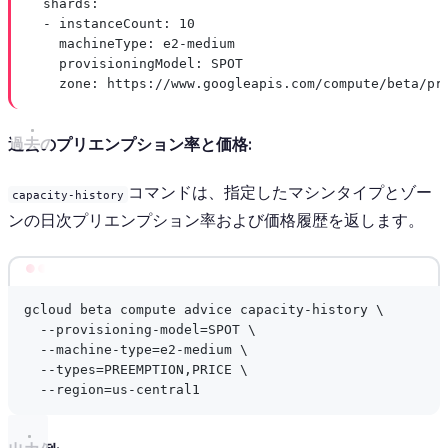
shards
:
- 
instanceCount
: 
10
machineType
: 
e2-medium
provisioningModel
: 
SPOT
zone
: 
https://www.googleapis.com/compute/beta/pr
過去のプリエンプション率と価格:
コマンドは、指定したマシンタイプとゾー
capacity-history
ンの日次プリエンプション率および価格履歴を返します。
Terminal window
gcloud
beta
compute
advice
capacity-history
\
--provisioning-model=SPOT
\
--machine-type=e2-medium
\
--types=PREEMPTION,PRICE
\
--region=us-central1