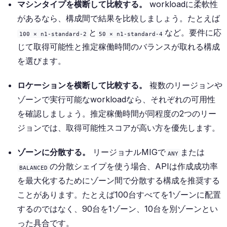
マシンタイプを横断して比較する。
workloadに柔軟性
があるなら、構成間で結果を比較しましょう。たとえば
と
など。要件に応
100 × n1-standard-2
50 × n1-standard-4
じて取得可能性と推定稼働時間のバランスが取れる構成
を選びます。
ロケーションを横断して比較する。
複数のリージョンや
ゾーンで実行可能なworkloadなら、それぞれの可用性
を確認しましょう。推定稼働時間が同程度の2つのリー
ジョンでは、取得可能性スコアが高い方を優先します。
ゾーンに分散する。
リージョナルMIGで
または
ANY
の分散シェイプを使う場合、APIは作成成功率
BALANCED
を最大化するためにゾーン間で分散する構成を推奨する
ことがあります。たとえば100台すべてを1ゾーンに配置
するのではなく、90台を1ゾーン、10台を別ゾーンとい
った具合です。