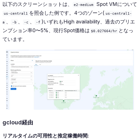
以下のスクリーンショットは、
Spot VMについて
e2-medium
を照会した例です。4つのゾーン(
us-central1
us-central1-
、
、
、
)いずれもHigh availability、過去のプリエ
a
-b
-c
-f
ンプション率0〜5%、現行Spot価格は
となっ
$0.027664/hr
ています。
gcloud経由
リアルタイムの可用性と推定稼働時間: