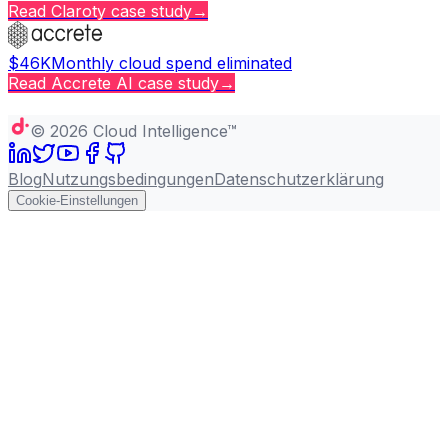
Read
Claroty
case study
→
$46K
Monthly cloud spend eliminated
Read
Accrete AI
case study
→
Copy page
©
2026
Cloud Intelligence™
Blog
Nutzungsbedingungen
Datenschutzerklärung
Cookie-Einstellungen