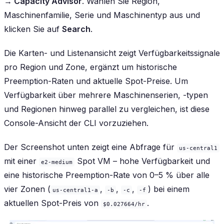
→ Capacity Advisor
. Wählen Sie Region,
Maschinenfamilie, Serie und Maschinentyp aus und
klicken Sie auf
Search
.
Die Karten- und Listenansicht zeigt Verfügbarkeitssignale
pro Region und Zone, ergänzt um historische
Preemption-Raten und aktuelle Spot-Preise. Um
Verfügbarkeit über mehrere Maschinenserien, -typen
und Regionen hinweg parallel zu vergleichen, ist diese
Console-Ansicht der CLI vorzuziehen.
Der Screenshot unten zeigt eine Abfrage für
us-central1
mit einer
Spot VM – hohe Verfügbarkeit und
e2-medium
eine historische Preemption-Rate von 0–5 % über alle
vier Zonen (
,
,
,
) bei einem
us-central1-a
-b
-c
-f
aktuellen Spot-Preis von
.
$0.027664/hr