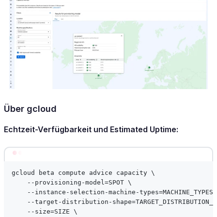
Über gcloud
Echtzeit-Verfügbarkeit und Estimated Uptime:
Terminal window
gcloud
beta
compute
advice
capacity
\
--provisioning-model=SPOT
\
--instance-selection-machine-types=MACHINE_TYPES
--target-distribution-shape=TARGET_DISTRIBUTION_S
--size=SIZE
\