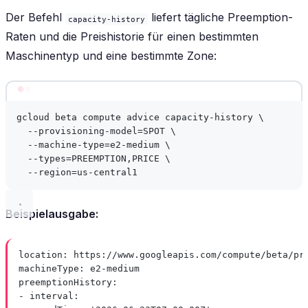
Der Befehl
liefert tägliche Preemption-
capacity-history
Raten und die Preishistorie für einen bestimmten
Maschinentyp und eine bestimmte Zone:
Terminal window
gcloud
beta
compute
advice
capacity-history
\
--provisioning-model=SPOT
\
--machine-type=e2-medium
\
--types=PREEMPTION,PRICE
\
--region=us-central1
Beispielausgabe:
location
: 
https://www.googleapis.com/compute/beta/pr
machineType
: 
e2-medium
preemptionHistory
:
- 
interval
: