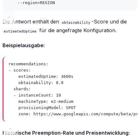
--region=REGION
Die Antwort enthält den
-Score und die
obtainability
für die angefragte Konfiguration.
estimatedUptime
Beispielausgabe:
recommendations
:
- 
scores
:
estimatedUptime
: 
3600s
obtainability
: 
0.9
shards
:
- 
instanceCount
: 
10
machineType
: 
e2-medium
provisioningModel
: 
SPOT
zone
: 
https://www.googleapis.com/compute/beta/pr
Historische Preemption-Rate und Preisentwicklung: