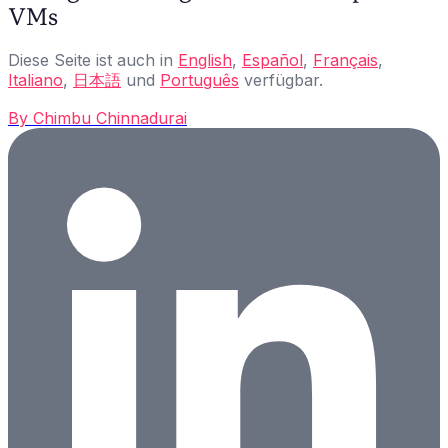
VMs
Diese Seite ist auch in
English
,
Español
,
Français
,
Italiano
,
日本語
und
Português
verfügbar.
By
Chimbu Chinnadurai