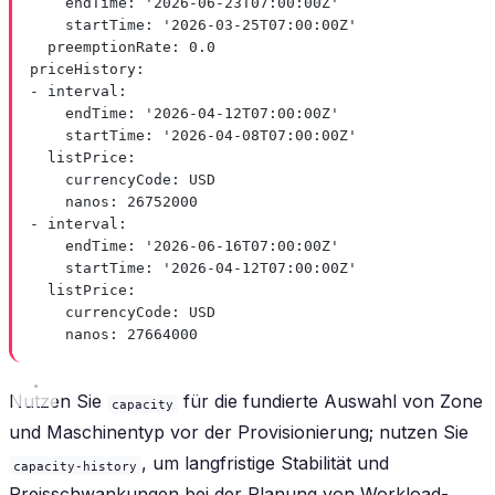
endTime
: 
'2026-06-23T07:00:00Z'
startTime
: 
'2026-03-25T07:00:00Z'
preemptionRate
: 
0.0
priceHistory
:
- 
interval
:
endTime
: 
'2026-04-12T07:00:00Z'
startTime
: 
'2026-04-08T07:00:00Z'
listPrice
:
currencyCode
: 
USD
nanos
: 
26752000
- 
interval
:
endTime
: 
'2026-06-16T07:00:00Z'
startTime
: 
'2026-04-12T07:00:00Z'
listPrice
:
currencyCode
: 
USD
nanos
: 
27664000
Nutzen Sie
für die fundierte Auswahl von Zone
capacity
und Maschinentyp vor der Provisionierung; nutzen Sie
, um langfristige Stabilität und
capacity-history
Preisschwankungen bei der Planung von Workload-