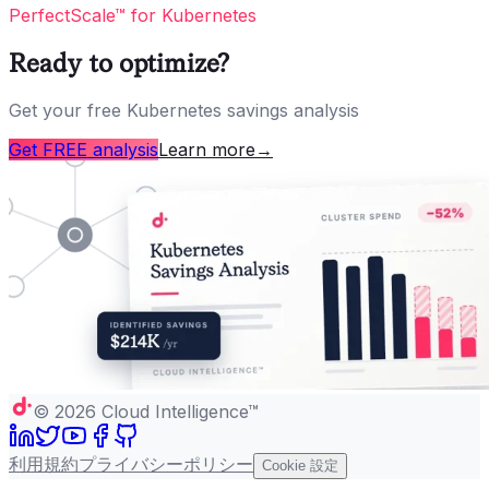
PerfectScale™ for Kubernetes
Ready to optimize?
Get your free Kubernetes savings analysis
Get FREE analysis
Learn more
→
©
2026
Cloud Intelligence™
利用規約
プライバシーポリシー
Cookie 設定