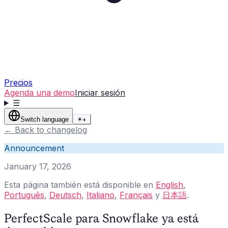
Precios
Agenda una demo
Iniciar sesión
☰
Switch language
☀
◐
←
Back to changelog
Announcement
January 17, 2026
Esta página también está disponible en
English
,
Português
,
Deutsch
,
Italiano
,
Français
y
日本語
.
PerfectScale para Snowflake ya está