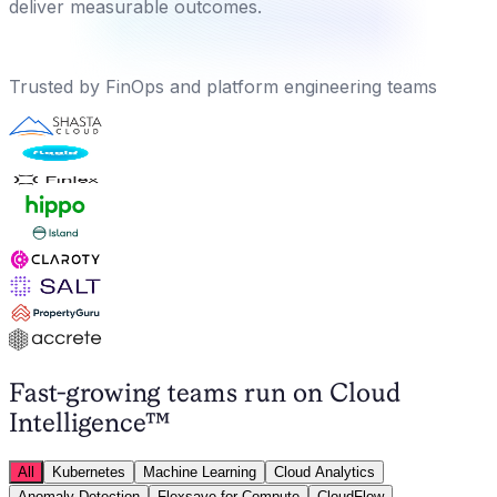
deliver measurable outcomes.
Trusted by FinOps and platform engineering teams
Fast-growing teams run on
Cloud
Intelligence™
All
Kubernetes
Machine Learning
Cloud Analytics
Anomaly Detection
Flexsave for Compute
CloudFlow