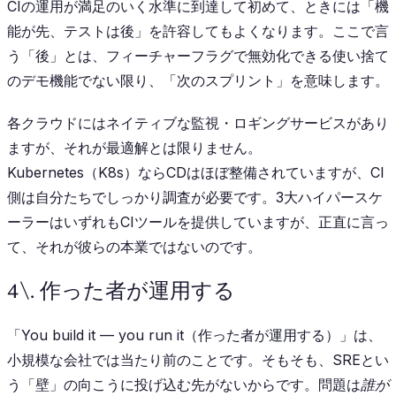
CIの運用が満足のいく水準に到達して初めて、ときには「機
能が先、テストは後」を許容してもよくなります。ここで言
う「後」とは、フィーチャーフラグで無効化できる使い捨て
のデモ機能でない限り、「次のスプリント」を意味します。
各クラウドにはネイティブな監視・ロギングサービスがあり
ますが、それが最適解とは限りません。
Kubernetes（K8s）ならCDはほぼ整備されていますが、CI
側は自分たちでしっかり調査が必要です。3大ハイパースケ
ーラーはいずれもCIツールを提供していますが、正直に言っ
て、それが彼らの本業ではないのです。
4\. 作った者が運用する
「You build it — you run it（作った者が運用する）」は、
小規模な会社では当たり前のことです。そもそも、SREとい
う「壁」の向こうに投げ込む先がないからです。問題は
誰が