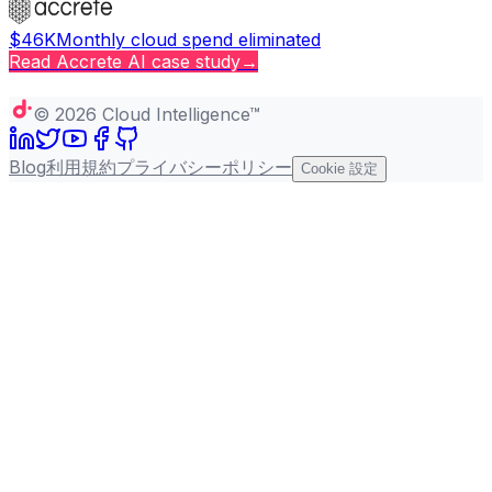
$46K
Monthly cloud spend eliminated
Read
Accrete AI
case study
→
Copy page
©
2026
Cloud Intelligence™
Blog
利用規約
プライバシーポリシー
Cookie 設定