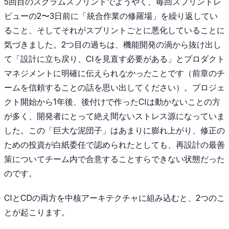
5回目のスクラムスプリントでようやく、毎回スプリントレ
ビューの2〜3日前に「統合作業の修羅場」を繰り返してい
ること、そしてそれがスプリントごとに悪化していることに
気づきました。2つ目の過ちは、機能開発の渦から抜け出し
て「設計に立ち戻り、CIを見直す必要がある」とプロダクト
マネジメントに明確に伝えられ
なかった
ことです（前章のチ
ームを信頼することの話を思い出してください）。プロジェ
クト開始から1年後、後付けで作ったCIは動かないことの方
が多く、開発者にとって絶え間ないストレス源になっていま
した。この「巨大な泥団子」はあまりに膨れ上がり、修正の
ための投資が白紙委任で認められたとしても、再設計の最善
策についてチーム内で合意することすらできない状態だった
のです。
CIとCDの両方を中核アーキテクチャに組み込むと、2つのこ
とが起こります。