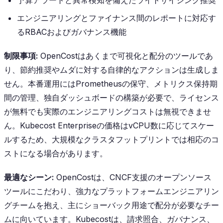
予算アラートと異常検知を備えたライトサイジング推奨
エンジニアリングとファイナンス間のレポートに対応す
るRBACおよびガバナンス機能
制限事項:
OpenCostはあくまで可視化と配分のツールであ
り、節約推奨やムダに対する自律的なアクションは生成しま
せん。本番運用にはPrometheusの保守、メトリクス保持期
間の管理、独自ダッシュボードの構築が必要で、ライセンス
が無料でも実際のエンジニアリングコストは無視できませ
ん。Kubecost Enterpriseの価格はvCPU数に応じてスケー
ルするため、大規模なクラスタフットプリントでは相応のコ
ストになる場合があります。
最適なシーン:
OpenCostは、CNCF支援のオープンソース
ツールにこだわり、強力なプラットフォームエンジニアリン
グチームを抱え、主にショーバック用途で配分が必要なチー
ムに向いています。Kubecostは、請求照合、ガバナンス、