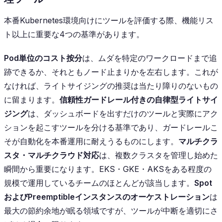
本番Kubernetes環境向けにツールを評価する際、機能リス
ト以上に重要な4つの基準があります。
Pod単位のコスト按分
は、ムダを特定のワークロードまで追
跡できるか、それともノード止まりかを左右します。これが
なければ、ライトサイジングの推奨は当たり障りのないもの
に留まります。
信頼性ガードレール付きの自律型ライトサイ
ジング
は、ダッシュボードを出すだけのツールと実際にアク
ションを起こすツールを分ける基準であり、ガードレールこ
そが自動化を本番運用に耐えうるものにします。
マルチクラ
スタ・マルチクラウド対応
は、複数クラスタを管理し始めた
瞬間から重要になります。EKS・GKE・AKSをある程度の
規模で運用しているチームのほとんどが該当します。
Spot
およびPreemptibleインスタンスのオーケストレーション
は
最大の節約余地が眠る領域ですが、ツールが中断を適切にさ