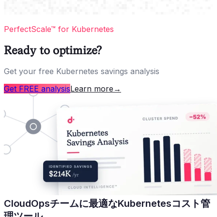
PerfectScale™ for Kubernetes
Ready to optimize?
Get your free Kubernetes savings analysis
Get FREE analysis
Learn more
→
CloudOpsチームに最適なKubernetesコスト管
理ツール