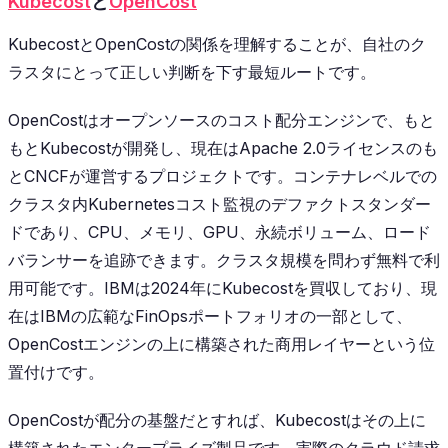
Kubecost
と
OpenCost
KubecostとOpenCostの関係を理解することが、自社のク
ラスタにとって正しい判断を下す最短ルートです。
OpenCostはオープンソースのコスト配分エンジンで、もと
もとKubecostが開発し、現在はApache 2.0ライセンスのも
とCNCFが運営するプロジェクトです。コンテナレベルでの
クラスタ内Kubernetesコスト監視のデファクトスタンダー
ドであり、CPU、メモリ、GPU、永続ボリューム、ロード
バランサーを追跡できます。クラスタ規模を問わず無料で利
用可能です。IBMは2024年にKubecostを買収しており、現
在はIBMの広範なFinOpsポートフォリオの一部として、
OpenCostエンジンの上に構築された商用レイヤーという位
置付けです。
OpenCostが配分の基盤だとすれば、Kubecostはその上に