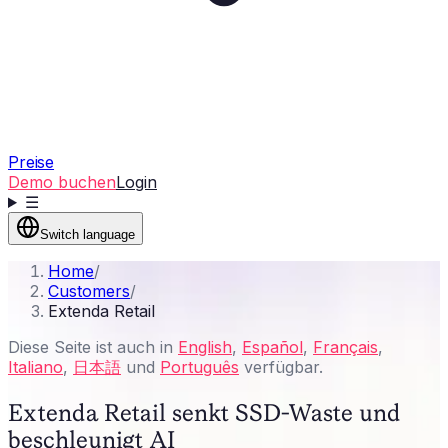
Preise
Demo buchen
Login
☰
Switch language
Home
/
Customers
/
Extenda Retail
Diese Seite ist auch in
English
,
Español
,
Français
,
Italiano
,
日本語
und
Português
verfügbar.
Extenda Retail senkt SSD-Waste und
beschleunigt AI