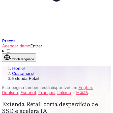
Preços
Agendar demo
Entrar
☰
Switch language
Home
/
Customers
/
Extenda Retail
Esta página também está disponível em
English
,
Deutsch
,
Español
,
Français
,
Italiano
e
日本語
.
Extenda Retail corta desperdício de
SSD e acelera IA