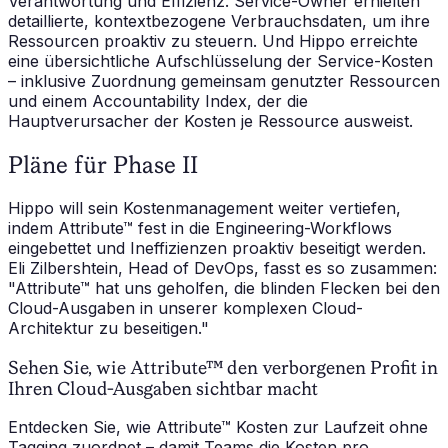
Verantwortung und Effizienz. Service-Owner erhielten
detaillierte, kontextbezogene Verbrauchsdaten, um ihre
Ressourcen proaktiv zu steuern. Und Hippo erreichte
eine übersichtliche Aufschlüsselung der Service-Kosten
– inklusive Zuordnung gemeinsam genutzter Ressourcen
und einem Accountability Index, der die
Hauptverursacher der Kosten je Ressource ausweist.
Pläne für Phase II
Hippo will sein Kostenmanagement weiter vertiefen,
indem Attribute™ fest in die Engineering-Workflows
eingebettet und Ineffizienzen proaktiv beseitigt werden.
Eli Zilbershtein, Head of DevOps, fasst es so zusammen:
"Attribute™ hat uns geholfen, die blinden Flecken bei den
Cloud-Ausgaben in unserer komplexen Cloud-
Architektur zu beseitigen."
Sehen Sie, wie Attribute™ den verborgenen Profit in
Ihren Cloud-Ausgaben sichtbar macht
Entdecken Sie, wie Attribute™ Kosten zur Laufzeit ohne
Tagging zuordnet – damit Teams die Kosten pro