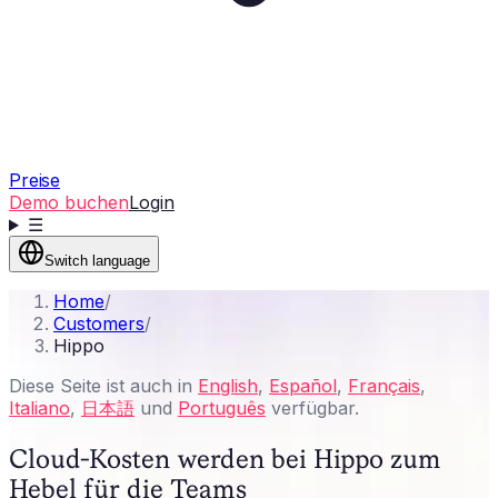
Preise
Demo buchen
Login
☰
Switch language
Home
/
Customers
/
Hippo
Diese Seite ist auch in
English
,
Español
,
Français
,
Italiano
,
日本語
und
Português
verfügbar.
Cloud-Kosten werden bei Hippo zum
Hebel für die Teams