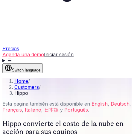
Precios
Agenda una demo
Iniciar sesión
☰
Switch language
Home
/
Customers
/
Hippo
Esta página también está disponible en
English
,
Deutsch
,
Français
,
Italiano
,
日本語
y
Português
.
Hippo convierte el costo de la nube en
acción para sus equipos