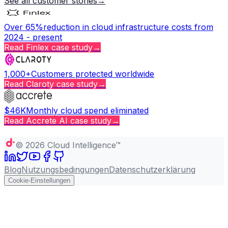
See all customer stories
→
Over 65%
reduction in cloud infrastructure costs from
2024 - present
Read
Finlex
case study
→
1,000+
Customers protected worldwide
Read
Claroty
case study
→
$46K
Monthly cloud spend eliminated
Read
Accrete AI
case study
→
Copy page
©
2026
Cloud Intelligence™
Blog
Nutzungsbedingungen
Datenschutzerklärung
Cookie-Einstellungen