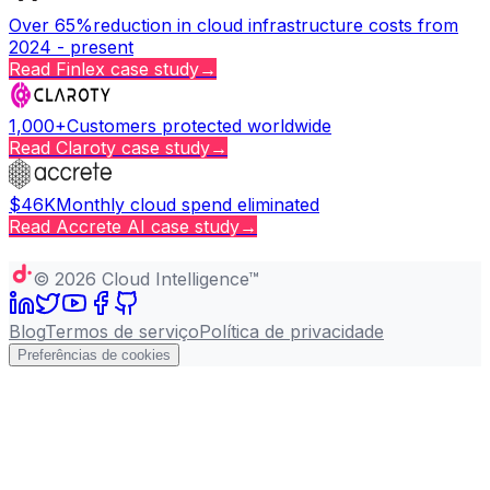
Over 65%
reduction in cloud infrastructure costs from
2024 - present
Read
Finlex
case study
→
1,000+
Customers protected worldwide
Read
Claroty
case study
→
$46K
Monthly cloud spend eliminated
Read
Accrete AI
case study
→
Copy page
©
2026
Cloud Intelligence™
Blog
Termos de serviço
Política de privacidade
Preferências de cookies