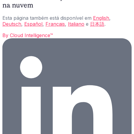
na nuvem
Esta página também está disponível em
English
,
Deutsch
,
Español
,
Français
,
Italiano
e
日本語
.
By
Cloud Intelligence™