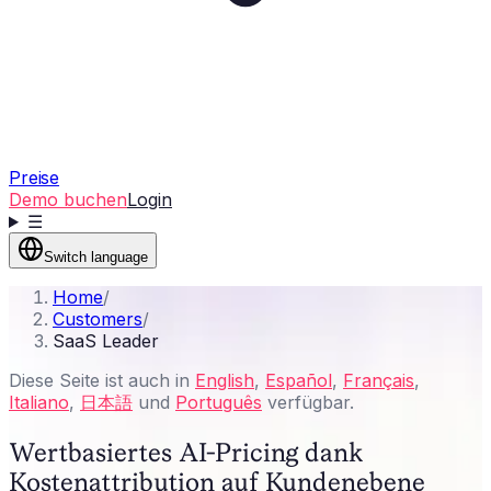
Preise
Demo buchen
Login
☰
Switch language
Home
/
Customers
/
SaaS Leader
Diese Seite ist auch in
English
,
Español
,
Français
,
Italiano
,
日本語
und
Português
verfügbar.
Wertbasiertes AI-Pricing dank
Kostenattribution auf Kundenebene