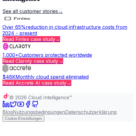
See all customer stories
→
Over 65%
reduction in cloud infrastructure costs from
2024 - present
Read
Finlex
case study
→
1,000+
Customers protected worldwide
Read
Claroty
case study
→
$46K
Monthly cloud spend eliminated
Read
Accrete AI
case study
→
Copy page
©
2026
Cloud Intelligence™
Blog
Nutzungsbedingungen
Datenschutzerklärung
Cookie-Einstellungen