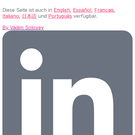
Diese Seite ist auch in
English
,
Español
,
Français
,
Italiano
,
日本語
und
Português
verfügbar.
By
Vadim Solovey