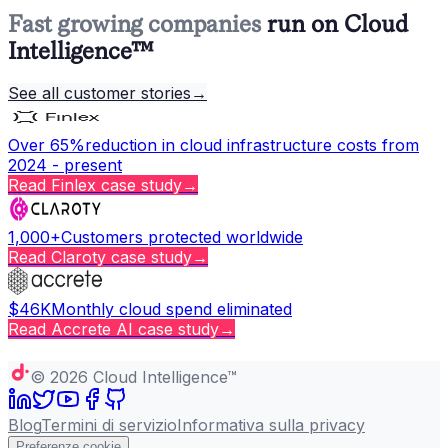
Fast growing companies
run on Cloud
Intelligence™
See all customer stories
→
Over 65%
reduction in cloud infrastructure costs from
2024 - present
Read
Finlex
case study
→
1,000+
Customers protected worldwide
Read
Claroty
case study
→
$46K
Monthly cloud spend eliminated
Read
Accrete AI
case study
→
Copy page
©
2026
Cloud Intelligence™
Blog
Termini di servizio
Informativa sulla privacy
Preferenze cookie