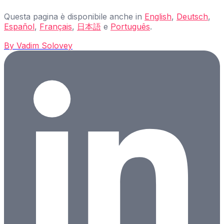
Questa pagina è disponibile anche in
English
,
Deutsch
,
Español
,
Français
,
日本語
e
Português
.
By
Vadim Solovey