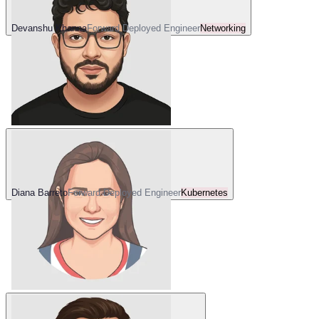
Devanshu Khanna
Forward Deployed Engineer
Networking
Diana Barreto
Forward Deployed Engineer
Kubernetes