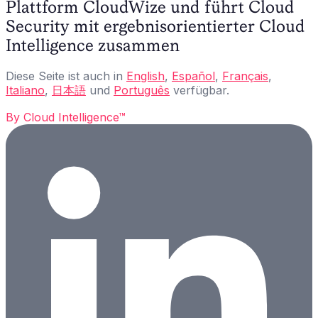
Plattform CloudWize und führt Cloud
Security mit ergebnisorientierter Cloud
Intelligence zusammen
Diese Seite ist auch in
English
,
Español
,
Français
,
Italiano
,
日本語
und
Português
verfügbar.
By
Cloud Intelligence™