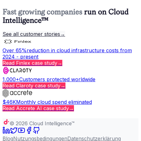
Fast growing companies
run on Cloud
Intelligence™
See all customer stories
→
Over 65%
reduction in cloud infrastructure costs from
2024 - present
Read
Finlex
case study
→
1,000+
Customers protected worldwide
Read
Claroty
case study
→
$46K
Monthly cloud spend eliminated
Read
Accrete AI
case study
→
Copy page
©
2026
Cloud Intelligence™
Blog
Nutzungsbedingungen
Datenschutzerklärung