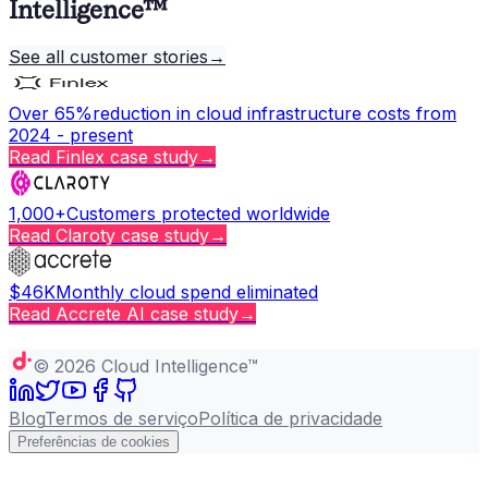
Intelligence™
See all customer stories
→
Over 65%
reduction in cloud infrastructure costs from
2024 - present
Read
Finlex
case study
→
1,000+
Customers protected worldwide
Read
Claroty
case study
→
$46K
Monthly cloud spend eliminated
Read
Accrete AI
case study
→
Copy page
©
2026
Cloud Intelligence™
Blog
Termos de serviço
Política de privacidade
Preferências de cookies