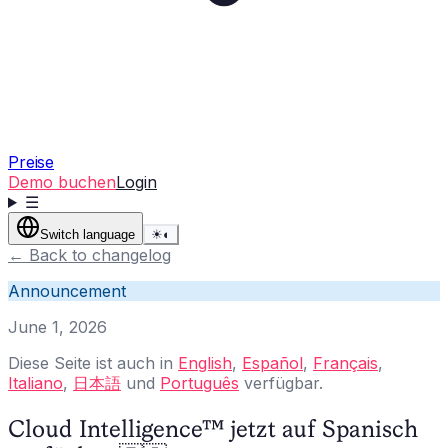
Preise
Demo buchen
Login
☰
Switch language
☀
◐
←
Back to changelog
Announcement
June 1, 2026
Diese Seite ist auch in
English
,
Español
,
Français
,
Italiano
,
日本語
und
Português
verfügbar.
Cloud Intelligence™ jetzt auf Spanisch