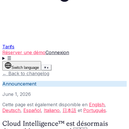
Tarifs
Réserver une démo
Connexion
☰
Switch language
☀
◐
←
Back to changelog
Announcement
June 1, 2026
Cette page est également disponible en
English
,
Deutsch
,
Español
,
Italiano
,
日本語
et
Português
.
Cloud Intelligence™ est désormais