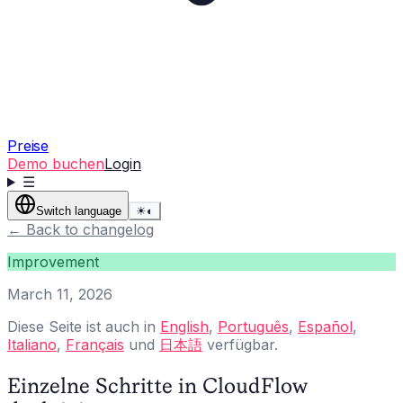
Preise
Demo buchen
Login
☰
Switch language
☀
◐
←
Back to changelog
Improvement
March 11, 2026
Diese Seite ist auch in
English
,
Português
,
Español
,
Italiano
,
Français
und
日本語
verfügbar.
Einzelne Schritte in CloudFlow