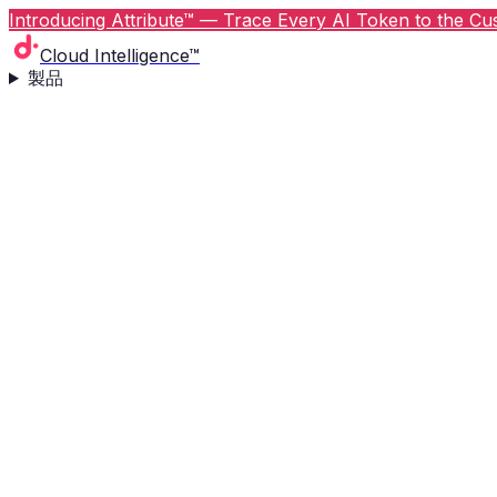
Introducing Attribute™ — Trace Every AI Token to the Cus
Cloud Intelligence™
製品