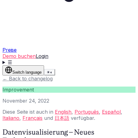
Preise
Demo buchen
Login
☰
Switch language
☀
◐
←
Back to changelog
Improvement
November 24, 2022
Diese Seite ist auch in
English
,
Português
,
Español
,
Italiano
,
Français
und
日本語
verfügbar.
Datenvisualisierung – Neues