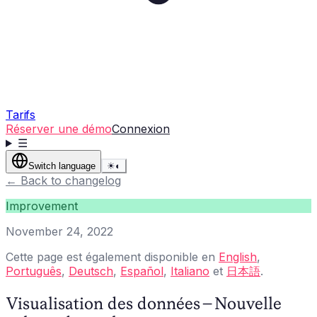
Tarifs
Réserver une démo
Connexion
☰
Switch language
☀
◐
←
Back to changelog
Improvement
November 24, 2022
Cette page est également disponible en
English
,
Português
,
Deutsch
,
Español
,
Italiano
et
日本語
.
Visualisation des données - Nouvelle