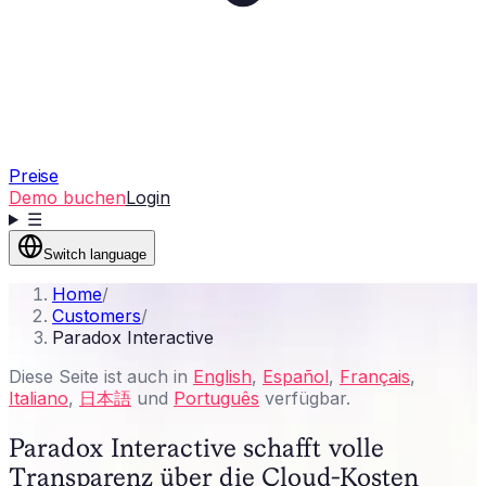
Preise
Demo buchen
Login
☰
Switch language
Home
/
Customers
/
Paradox Interactive
Diese Seite ist auch in
English
,
Español
,
Français
,
Italiano
,
日本語
und
Português
verfügbar.
Paradox Interactive schafft volle
Transparenz über die Cloud-Kosten