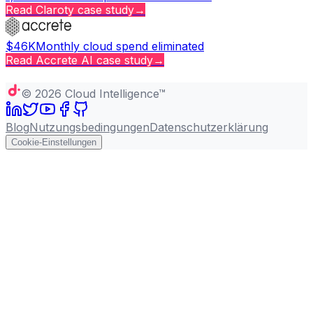
Read
Claroty
case study
→
$46K
Monthly cloud spend eliminated
Read
Accrete AI
case study
→
Copy page
©
2026
Cloud Intelligence™
Blog
Nutzungsbedingungen
Datenschutzerklärung
Cookie-Einstellungen