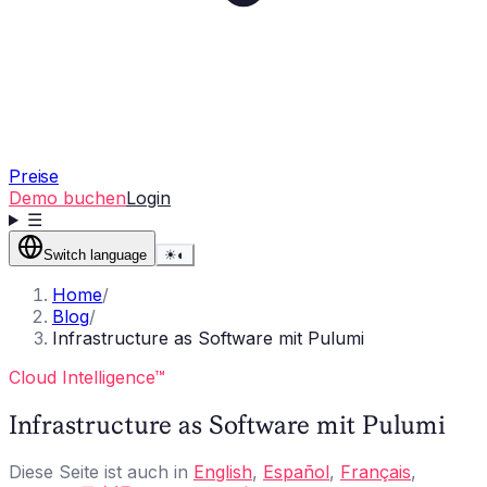
Preise
Demo buchen
Login
☰
Switch language
☀
◐
Home
/
Blog
/
Infrastructure as Software mit Pulumi
Cloud Intelligence™
Infrastructure as Software mit Pulumi
Diese Seite ist auch in
English
,
Español
,
Français
,