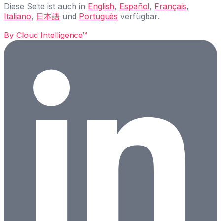
Diese Seite ist auch in
English
,
Español
,
Français
,
Italiano
,
日本語
und
Português
verfügbar.
By
Cloud Intelligence™