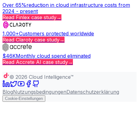
Over 65%
reduction in cloud infrastructure costs from
2024 - present
Read
Finlex
case study
→
1,000+
Customers protected worldwide
Read
Claroty
case study
→
$46K
Monthly cloud spend eliminated
Read
Accrete AI
case study
→
Copy page
©
2026
Cloud Intelligence™
Blog
Nutzungsbedingungen
Datenschutzerklärung
Cookie-Einstellungen